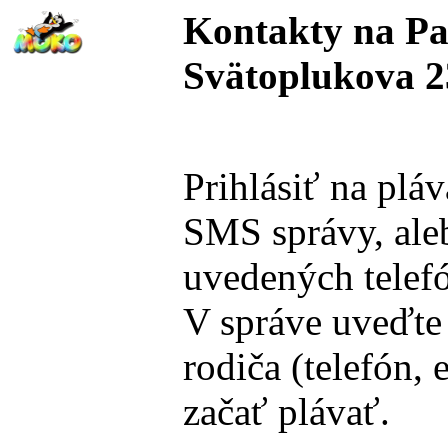
Kontakty na P
Svätoplukova 2
Prihlásiť na plá
SMS správy, ale
uvedených telefó
V správe uveďte 
rodiča (telefón,
začať plávať.