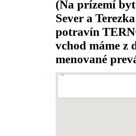
(Na prízemí by
Sever a Terezka
potravín TERN
vchod máme z d
menované prevá